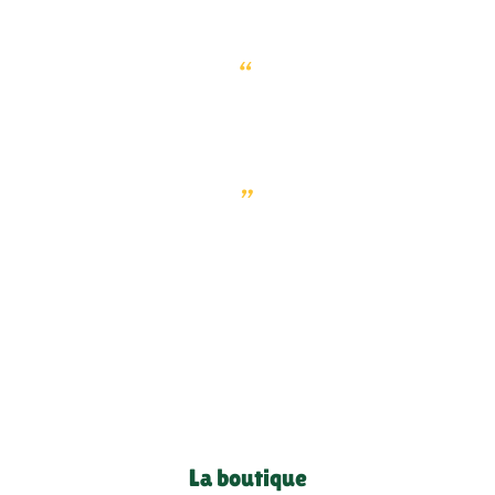
“
De la nourriture que nous
choisissons dépend la terre que
nous laisserons à nos enfants
„
La boutique