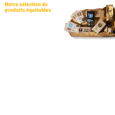
Notre sélection de
produits équitables
Découvrez notre
sélection de produits
venus d‘ailleurs.
Au
Marché Paysan, nous vous
proposons un rayon
« commerce équitable »,
en solidarité avec des
paysans d’autres régions
du monde.