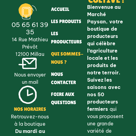
Bienvenue au
ACCUEIL
Marché
Paysan, votre
LES PRODUITS
05 65 61 39
boutique de
35
LES
producteurs
14 Rue Mathieu
PRODUCTEURS
qui célèbre
Prévôt
l’agriculture
QUI SOMMES-
12100 Millau
locale et les
NOUS ?
produits de
notre terroir.
NOUS
Nous envoyer
Suivez les
un mail
CONTACTER
saisons avec
nos 50
FOIRE AUX
producteurs
QUESTIONS
fermiers
qui
NOS HORAIRES
vous proposent
Retrouvez-nous
une grande
à la boutique
variété de
Du mardi au