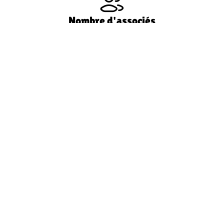
Nombre d'associés
3
Distance Ferme - Magasin
19 km
Catégorie(s)
Fromages
Produits
Cabécous, crottins natures, crottins cendrés,
aromatisés, briquette, chevrail, tommettes