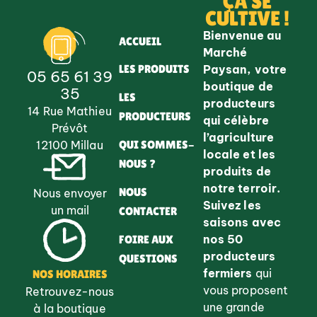
ÇA SE
CULTIVE !
Bienvenue au
ACCUEIL
Marché
Paysan, votre
LES PRODUITS
05 65 61 39
boutique de
35
LES
producteurs
14 Rue Mathieu
PRODUCTEURS
qui célèbre
Prévôt
l’agriculture
QUI SOMMES-
12100 Millau
locale et les
NOUS ?
produits de
notre terroir.
NOUS
Nous envoyer
Suivez les
un mail
CONTACTER
saisons avec
nos 50
FOIRE AUX
producteurs
QUESTIONS
fermiers
qui
NOS HORAIRES
vous proposent
Retrouvez-nous
une grande
à la boutique