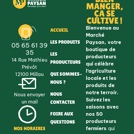
MANGER,
ÇA SE
CULTIVE !
Bienvenue au
ACCUEIL
Marché
Paysan, votre
LES PRODUITS
05 65 61 39
boutique de
35
LES
producteurs
14 Rue Mathieu
PRODUCTEURS
qui célèbre
Prévôt
l’agriculture
QUI SOMMES-
12100 Millau
locale et les
NOUS ?
produits de
notre terroir.
NOUS
Nous envoyer
Suivez les
un mail
CONTACTER
saisons avec
nos 50
FOIRE AUX
producteurs
QUESTIONS
fermiers
qui
NOS HORAIRES