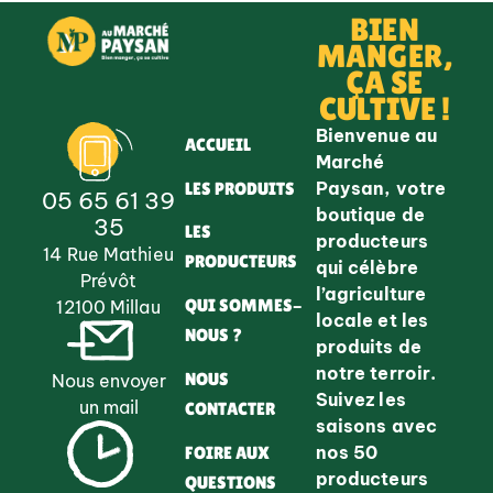
BIEN
MANGER,
ÇA SE
CULTIVE !
Bienvenue au
ACCUEIL
Marché
Paysan, votre
LES PRODUITS
05 65 61 39
boutique de
35
LES
producteurs
14 Rue Mathieu
PRODUCTEURS
qui célèbre
Prévôt
l’agriculture
QUI SOMMES-
12100 Millau
locale et les
NOUS ?
produits de
notre terroir.
NOUS
Nous envoyer
Suivez les
un mail
CONTACTER
saisons avec
nos 50
FOIRE AUX
producteurs
QUESTIONS